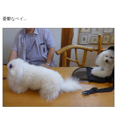
憂鬱なベイ…