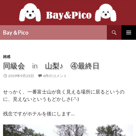
検
Bay＆Pico
索
コ
メインメ
ン
ニュー
テ
ン
雑感
ツ
同級会 in 山梨♪ ④最終日
へ
ス
2019年9月23日
6件のコメント
キ
ッ
せっかく、一番富士山が良く見える場所に居るというの
プ
に、見えないというもどかしさ(-“-)
残念ですがホテルを後にします…