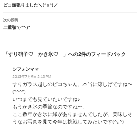
投
ピコ頑張りました＼(^o^)／
稿
次の投稿
ナ
二重顎”(-“”-)”
ビ
ゲ
「すり硝子♡ かき氷♡ 」への2件のフィードバック
ー
シフォンママ
シ
2015年7月9日 2:13 PM
ョ
すりガラス越しのピコちゃん、本当に涼しげですね〜
(*^^*)
ン
いつまでも見ていたいですね♪
もうかき氷の季節なのですね〜。
ここ数年かき氷に縁がありませんでしたが、美味しそ
うなお写真を見て今年は挑戦してみたいです(^｡^)