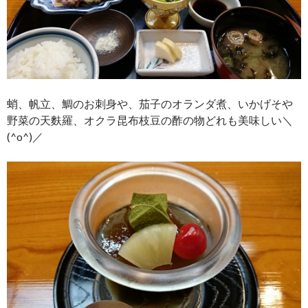
蛸、帆立、鯛のお刺身や、茄子のオランダ煮、いかげそや
野菜の天麩羅、オクラ昆布枝豆の酢の物どれも美味しい＼
(^o^)／